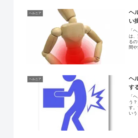
ヘ
ヘルニア
い
「ヘ
は、
るの
間や
ヘ
ヘルニア
す
「ヘ
う？
す。
いう