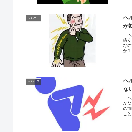
ヘ
ヘルニア
が
「ヘ
痛く
なの
か？
ヘ
ヘルニア
な
「ヘ
かな
の市
こと