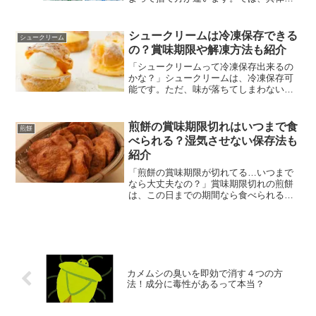
にどのように捨てればいいのでしょう
か？ということで今回は、 乾燥剤の捨て
方は、どうすればいい？ 再利用方法はあ
シュークリームは冷凍保存できる
シュークリーム
るの？ 発火の危険性が...
の？賞味期限や解凍方法も紹介
「シュークリームって冷凍保存出来るの
かな？」シュークリームは、冷凍保存可
能です。ただ、味が落ちてしまわないか
不安になりますよね。では、シュークリ
ームの最適な冷凍保存方法や解凍方法は
どうやればよいのでしょうか？というこ
煎餅の賞味期限切れはいつまで食
煎餅
とで今回は、 シュークリ...
べられる？湿気させない保存法も
紹介
「煎餅の賞味期限が切れてる…いつまで
なら大丈夫なの？」賞味期限切れの煎餅
は、この日までの期間なら食べられると
いう期間はありません。 では、湿気
ないようにするにはどのような保存法が
必要なのでしょうか？ということで今回
は、 煎餅の賞味期限切れ...
カメムシの臭いを即効で消す４つの方
法！成分に毒性があるって本当？