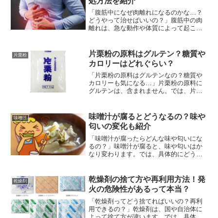
処方法を紹介
「腹筋中になぜ肉離れになるのかな…？
どうやって治せばいいの？」腹筋中の肉
離れは、急な動作や体質によって起こる
と言われています。では、どうやってそ
の肉離れを治せるのでしょうか？という
ことで今回は、 腹筋中の肉離れの原因
片栗粉の原料はグルテン？糖質や
片栗粉
は？ 治療や対処方法はど...
カロリーはどれぐらい？
「片栗粉の原料はグルテンなの？糖質や
カロリーも気になる…」片栗粉の原料に
グルテンは、含まれません。では、片栗
粉の原料は何なのでしょうか？というこ
とで今回は、 片栗粉の原料はグルテンじ
ゃないの？ 糖質やカロリーはどれぐら
味噌汁が腐るとどうなるの？味や
味噌汁
い？などの疑問解決策を...
匂いの変化も紹介
「味噌汁が腐ったらどんな味や匂いにな
るの？」味噌汁が腐ると、味や匂いはか
なり変わります。では、具体的にどう変
わるのでしょうか？ということで今回
は、 味噌汁が腐るとどうなるの？ 味や匂
いの変化は？などの疑問解決策を紹介し
乾燥剤の捨て方や再利用方法！発
乾燥剤
ます!
火の危険性があるって本当？
「乾燥剤ってどう捨てればいいの？再利
用できるの？」乾燥剤は、国や自治体に
よって捨て方が違います。では、具体的