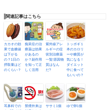
関連記事はこちら
カカオの効
痴呆症の治
紫外線アレ
トッポギ１
果で血糖値
療薬は効果
ルギーの症
本のカロリ
は下がる
があるの
状別治療薬
ーや糖質が
の？1日の
か？副作用
一覧!原因物
気になる！
摂取量はど
を知って正
質はなん
ダイエット
のくらい？
しく活用
だ?
中に食べて
もいいの？
耳鼻科での
禁煙外来は
ササミ1個
ゆで卵1個