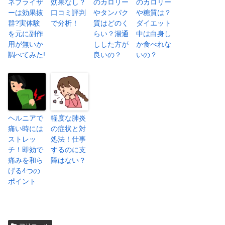
ネブライザ
効果なし？
のカロリー
のカロリー
ーは効果抜
口コミ評判
やタンパク
や糖質は？
群?実体験
で分析！
質はどのく
ダイエット
を元に副作
らい？湯通
中は白身し
用が無いか
しした方が
か食べれな
調べてみた!
良いの？
いの？
ヘルニアで
軽度な肺炎
痛い時には
の症状と対
ストレッ
処法！仕事
チ！即効で
するのに支
痛みを和ら
障はない？
げる4つの
ポイント