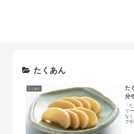
たくあん
た
たくあん
分
「た
リー
なく
で今