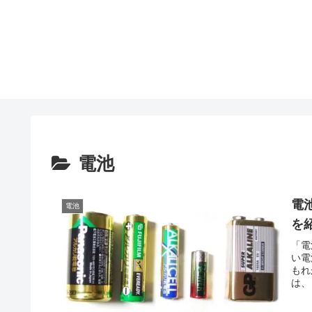
電池
電
電池
を
「電
い電
もれ
は、