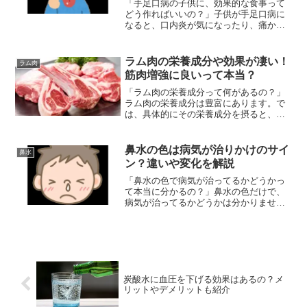
「手足口病の子供に、効果的な食事って
どう作ればいいの？」子供が手足口病に
なると、口内炎が気になったり、痛かっ
たりして、中々ご飯を食べてくれないこ
とがあります。では、実際に自分の子供
が手足口病になった時の食事などはどう
ラム肉の栄養成分や効果が凄い！
ラム肉
したらいいのでしょうか？...
筋肉増強に良いって本当？
「ラム肉の栄養成分って何があるの？」
ラム肉の栄養成分は豊富にあります。で
は、具体的にその栄養成分を摂ると、ど
のような効果があるのでしょうか？とい
うことで今回は、 ラム肉の栄養成分や効
果とは？ 筋肉増強に良いって本当？など
鼻水の色は病気が治りかけのサイ
鼻水
の疑問解決策を紹介し...
ン？違いや変化を解説
「鼻水の色で病気が治ってるかどうかっ
て本当に分かるの？」鼻水の色だけで、
病気が治ってるかどうかは分かりませ
ん。では、鼻水の色で何が分かるのでし
ょうか？ということで今回は、 鼻水の色
は病気が治りかけのサイン？ 違いや変化
とは？などの疑問解決策...
炭酸水に血圧を下げる効果はあるの？メ
リットやデメリットも紹介