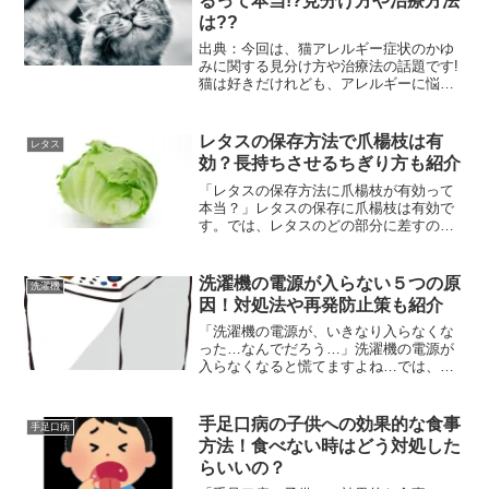
るって本当!?見分け方や治療方法
は??
出典：今回は、猫アレルギー症状のかゆ
みに関する見分け方や治療法の話題です!
猫は好きだけれども、アレルギーに悩ま
されている方って意外に多いですよね(-
_-;)猫アレルギーには様々な種類があっ
て、咳やクシャミなどの症状が出る場合
レタスの保存方法で爪楊枝は有
レタス
や、肌に発疹など...
効？長持ちさせるちぎり方も紹介
「レタスの保存方法に爪楊枝が有効って
本当？」レタスの保存に爪楊枝は有効で
す。では、レタスのどの部分に差すので
しょうか？ということで今回は、 レタス
の保存方法で爪楊枝は有効？ 長持ちさせ
るちぎり方とは？などの疑問解決策を紹
洗濯機の電源が入らない５つの原
洗濯機
介します!
因！対処法や再発防止策も紹介
「洗濯機の電源が、いきなり入らなくな
った…なんでだろう…」洗濯機の電源が
入らなくなると慌てますよね…では、な
ぜ電源が入らなくなるのでしょうか？と
いうことで今回は、 洗濯機の電源が入ら
ない５つの原因とは？ 対処法や再発防止
手足口病の子供への効果的な食事
手足口病
策は？などの疑問解決...
方法！食べない時はどう対処した
らいいの？