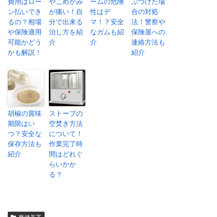
費用はロー
やこめかみ
ームの危険
ぶつけた場
ン払いでき
が痛い！自
性はデ
合の対処
るの？相場
分で出来る
マ！？安全
法！警察や
や保険適用
治し方を紹
なガムも紹
保険屋への
可能かどう
介
介
連絡方法も
かも解説！
紹介
胡椒の賞味
ストーブの
期限はい
空焚き方法
つ？安全な
について！
保存方法も
作業完了時
紹介
間はどれぐ
らいかか
る？