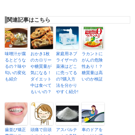
関連記事はこちら
味噌汁が腐
おかき1枚
家庭用ネブ
ラカントに
るとどうな
のカロリー
ライザーの
がんの危険
るの？味や
や糖質量が
薬液はどこ
性あり！？
匂いの変化
気になる！
に売ってる
糖質量は高
も紹介
ダイエット
の?購入方
いのか検証
中は食べて
法を分かり
もいいの？
やすく紹介!
歯並び矯正
頭痛で目頭
アスパルテ
車のドアを