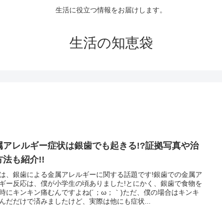
生活に役立つ情報をお届けします。
生活の知恵袋
属アレルギー症状は銀歯でも起きる!?証拠写真や治
方法も紹介!!
は、銀歯による金属アレルギーに関する話題です!銀歯での金属ア
ギー反応は、僕が小学生の頃ありました!とにかく、銀歯で食物を
時にキンキン痛むんですよね(´；ω；｀)ただ、僕の場合はキンキ
んだだけで済みましたけど、実際は他にも症状...