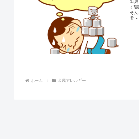
出典
す!
そん
暑～
ホーム
金属アレルギー