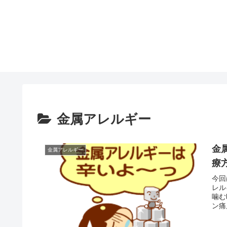
金属アレルギー
金
金属アレルギー
療
今回
レル
噛む
ン痛