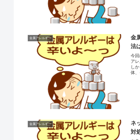
金
金属アレルギー
法は
今回
アレ
しか
体、
ネ
金属アレルギー
対