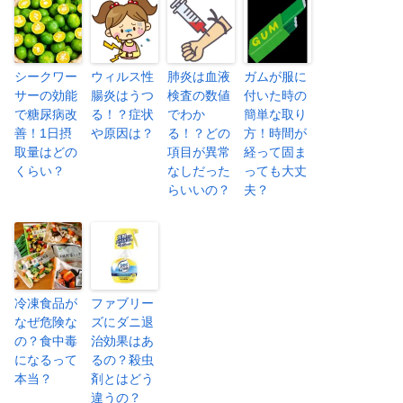
シークワー
ウィルス性
肺炎は血液
ガムが服に
サーの効能
腸炎はうつ
検査の数値
付いた時の
で糖尿病改
る！？症状
でわか
簡単な取り
善！1日摂
や原因は？
る！？どの
方！時間が
取量はどの
項目が異常
経って固ま
くらい？
なしだった
っても大丈
らいいの？
夫？
冷凍食品が
ファブリー
なぜ危険な
ズにダニ退
の？食中毒
治効果はあ
になるって
るの？殺虫
本当？
剤とはどう
違うの？