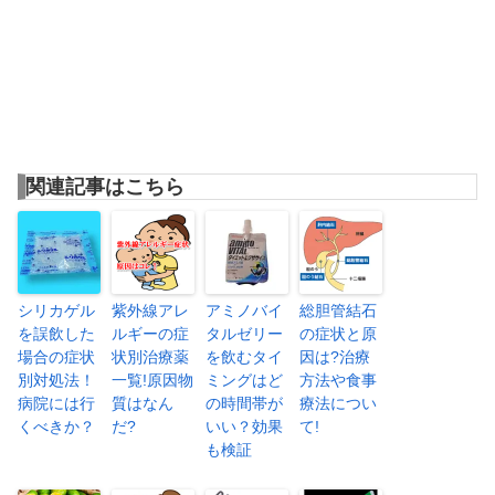
関連記事はこちら
シリカゲル
紫外線アレ
アミノバイ
総胆管結石
を誤飲した
ルギーの症
タルゼリー
の症状と原
場合の症状
状別治療薬
を飲むタイ
因は?治療
別対処法！
一覧!原因物
ミングはど
方法や食事
病院には行
質はなん
の時間帯が
療法につい
くべきか？
だ?
いい？効果
て!
も検証