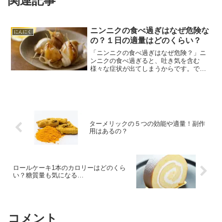
関連記事
ニンニクの食べ過ぎはなぜ危険な
にんにく
の？１日の適量はどのくらい？
「ニンニクの食べ過ぎはなぜ危険？」ニ
ンニクの食べ過ぎると、吐き気を含む
様々な症状が出てしまうからです。で
は、ニンニクは１日どのくらいが適量な
のでしょうか？ということで今回は、 ニ
ンニクの食べ過ぎはなぜ危険なの？ １日
の適量はどのくらい？など...
ターメリックの５つの効能や適量！副作
用はあるの？
ロールケーキ1本のカロリーはどのくら
い？糖質量も気になる…
コメント