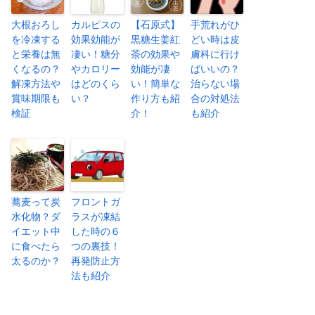
大根おろし
カルピスの
【石原式】
手荒れがひ
を冷凍する
効果効能が
黒糖生姜紅
どい時は皮
と栄養は無
凄い！糖分
茶の効果や
膚科に行け
くなるの？
やカロリー
効能が凄
ばいいの？
解凍方法や
はどのくら
い！簡単な
治らない場
賞味期限も
い？
作り方も紹
合の対処法
検証
介！
も紹介
蕎麦って炭
フロントガ
水化物？ダ
ラスが凍結
イエット中
した時の６
に食べたら
つの裏技！
太るのか？
再発防止方
法も紹介