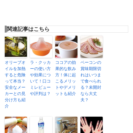
関連記事はこちら
オリーブオ
ラ・クッカ
ココアの効
ベーコンの
イルを加熱
ーの使い方
果的な飲み
賞味期限切
すると危険
や効果につ
方！体に起
れはいつま
って本当？
いて！口コ
こるメリッ
で食べられ
安全なメー
ミレビュー
トやデメリ
る？未開封
カーとの見
や評判は？
ットも紹介
なら大丈
分け方も紹
夫？
介