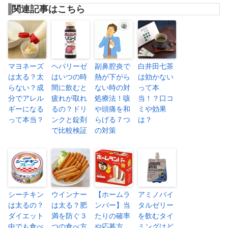
関連記事はこちら
マヨネーズ
ヘパリーゼ
副鼻腔炎で
白井田七茶
は太る？太
はいつの時
熱が下がら
は効かない
らない？成
間に飲むと
ない時の対
って本
分でアレル
疲れが取れ
処療法！咳
当！？口コ
ギーになる
るの？ドリ
や頭痛を和
ミや効果
って本当？
ンクと錠剤
らげる７つ
は？
で比較検証
の対策
シーチキン
ウインナー
【ホームラ
アミノバイ
は太るの？
は太る？肥
ンバー】当
タルゼリー
ダイエット
満を防ぐ３
たりの確率
を飲むタイ
中でも食べ
つの食べ方
や応募方
ミングはど