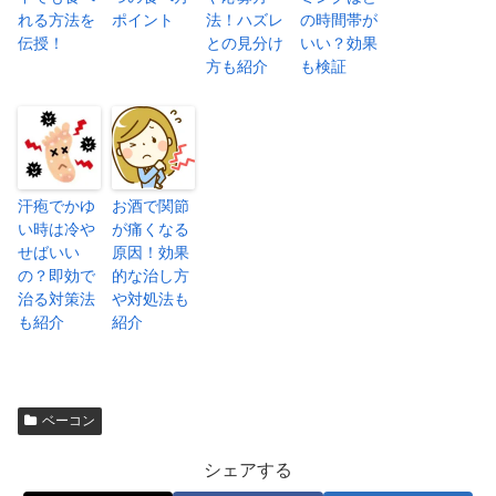
れる方法を
ポイント
法！ハズレ
の時間帯が
伝授！
との見分け
いい？効果
方も紹介
も検証
汗疱でかゆ
お酒で関節
い時は冷や
が痛くなる
せばいい
原因！効果
の？即効で
的な治し方
治る対策法
や対処法も
も紹介
紹介
ベーコン
シェアする