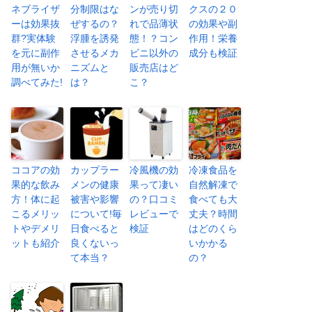
ネブライザ
分制限はな
ンが売り切
クスの２０
ーは効果抜
ぜするの？
れで品薄状
の効果や副
群?実体験
浮腫を誘発
態！？コン
作用！栄養
を元に副作
させるメカ
ビニ以外の
成分も検証
用が無いか
ニズムと
販売店はど
調べてみた!
は？
こ？
ココアの効
カップラー
冷風機の効
冷凍食品を
果的な飲み
メンの健康
果って凄い
自然解凍で
方！体に起
被害や影響
の？口コミ
食べても大
こるメリッ
について!毎
レビューで
丈夫？時間
トやデメリ
日食べると
検証
はどのくら
ットも紹介
良くないっ
いかかる
て本当？
の？