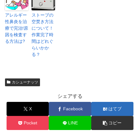
アレルギー
ストーブの
性鼻炎を治
空焚き方法
療で完治!原
について！
因を検査す
作業完了時
る方法は?
間はどれぐ
らいかか
る？
カシューナッツ
シェアする
X
Facebook
はてブ
Pocket
LINE
コピー