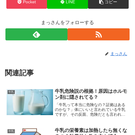
Pocket
LINE
コピー
まっさんをフォローする
まっさん
関連記事
牛乳危険説の根拠！原因はホルモ
牛乳
ン剤に隠されてる？
「牛乳って本当に危険なの？証拠はある
のかな？」体にいいと言われている牛乳
ですが、その反面、危険だとも言われて
いるのを知っていますか？今回は、牛乳
が本当に危険なのか？ホルモン剤との関
係性などの疑問解決策を紹介します!
牛乳の栄養素は加熱したら無くな
牛乳