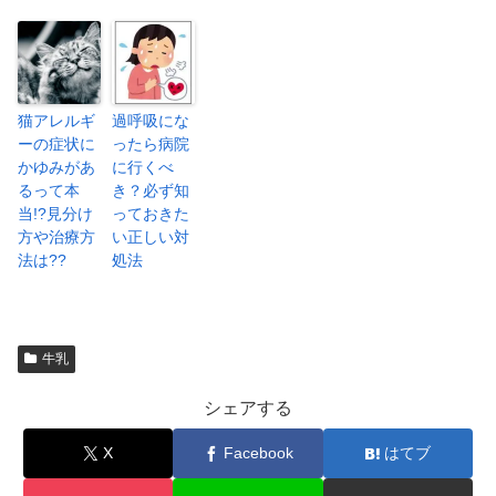
猫アレルギ
過呼吸にな
ーの症状に
ったら病院
かゆみがあ
に行くべ
るって本
き？必ず知
当!?見分け
っておきた
方や治療方
い正しい対
法は??
処法
牛乳
シェアする
X
Facebook
はてブ