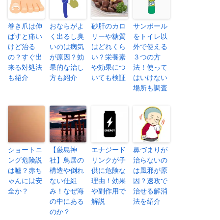
巻き爪は伸
おならがよ
砂肝のカロ
サンポール
ばすと痛い
く出るし臭
リーや糖質
をトイレ以
けど治る
いのは病気
はどれくら
外で使える
の？すぐ出
が原因？効
い？栄養素
３つの方
来る対処法
果的な治し
や効果につ
法！使って
も紹介
方も紹介
いても検証
はいけない
場所も調査
ショートニ
【厳島神
エナジード
鼻づまりが
ング危険説
社】鳥居の
リンクが子
治らないの
は嘘？赤ち
構造や倒れ
供に危険な
は風邪が原
ゃんには安
ない仕組
理由！効果
因？速攻で
全か？
み！なぜ海
や副作用で
治せる解消
の中にある
解説
法を紹介
のか？