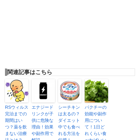
関連記事はこちら
RSウィルス
エナジード
シーチキン
パクチーの
完治までの
リンクが子
は太るの？
効能や副作
期間はい
供に危険な
ダイエット
用につい
つ？薬を飲
理由！効果
中でも食べ
て！1日ど
まない治療
や副作用で
れる方法を
れくらい食
法とは？
解説
伝授！
べればいい