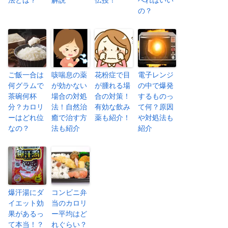
の？
ご飯一合は
咳喘息の薬
花粉症で目
電子レンジ
何グラムで
が効かない
が腫れる場
の中で爆発
茶碗何杯
場合の対処
合の対策！
するものっ
分？カロリ
法！自然治
有効な飲み
て何？原因
ーはどれ位
癒で治す方
薬も紹介！
や対処法も
なの？
法も紹介
紹介
爆汗湯にダ
コンビニ弁
イエット効
当のカロリ
果があるっ
ー平均はど
て本当！？
れぐらい？