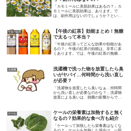
「カモミールに美肌効果はあるの？」カ
モミールに美肌効果は、あります。で
は、副作用はないのでしょうか？という
ことで今回は、 カモミールの効能に美肌
効果あり？ 副作用はないの？などの疑問
解決策を紹介します!
【午後の紅茶】効能まとめ！無糖
午後の紅茶
で太るって本当？
「午後の紅茶ってどんな効果や効能があ
るの？」午後の紅茶の効能は、非常に多
くあります。では、午後の紅茶の無糖は
本当に太るのでしょうか？今回は、午後
の紅茶の効能や無糖で太る噂について解
説します!
洗濯機で洗った物を放置したら臭
洗濯機
いがヤバイ…何時間から洗い直し
が必要？
「洗濯物を放置したら臭いなぁ…何時間
から洗い直しが必要なのかな？」洗濯物
放置による臭いは、雑菌の影響からで
す。では、この臭いが出た時には、洗い
直しは何時間後から必要なのでしょう
か？ということで今回は、 洗濯機で洗っ
ケールの栄養素は加熱すると無く
ケール
た物を放置したら臭いがヤバ...
なるの？効果的な食べ方も紹介
「ケールって加熱したら栄養素はなくな
るの？」ケールを加熱した場合は、一部