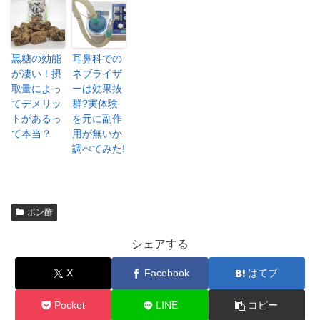
黒糖の効能
耳鼻科での
が凄い！摂
ネブライザ
取量によっ
ーは効果抜
てデメリッ
群?実体験
トがあるっ
を元に副作
て本当？
用が無いか
調べてみた!
ポン酢
シェアする
X
Facebook
はてブ
Pocket
LINE
コピー