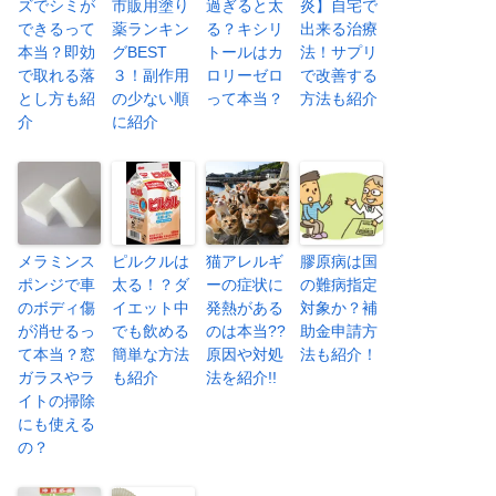
ズでシミが
市販用塗り
過ぎると太
炎】自宅で
できるって
薬ランキン
る？キシリ
出来る治療
本当？即効
グBEST
トールはカ
法！サプリ
で取れる落
３！副作用
ロリーゼロ
で改善する
とし方も紹
の少ない順
って本当？
方法も紹介
介
に紹介
メラミンス
ピルクルは
猫アレルギ
膠原病は国
ポンジで車
太る！？ダ
ーの症状に
の難病指定
のボディ傷
イエット中
発熱がある
対象か？補
が消せるっ
でも飲める
のは本当??
助金申請方
て本当？窓
簡単な方法
原因や対処
法も紹介！
ガラスやラ
も紹介
法を紹介!!
イトの掃除
にも使える
の？