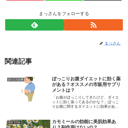
まっさんをフォローする
まっさん
関連記事
ぽっこりお腹ダイエットに効く薬
ぽっこりお腹
がある？オススメの市販用サプリ
メントは？
「お腹がぽっこりしてきたけど、ダイエ
ットに効く薬ってあるのかな？」ぽっこ
りお腹に関するダイエットに効果がある
薬は、今の所ありません。もしあるとし
ても、ダイエット用の薬は良くないと聞
きます。では、他にどんな方法でぽっこ
カモミールの効能に美肌効果あ
カモミール
りお腹ダイエットに有効な...
り？副作用はないの？