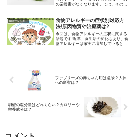
の栄養素がなくなります。では、その栄
養素はなんなのでしょうか？ということ
で今回は、 ケールの栄養素は加熱すると
無くなるの？ 効果的な食べ方とは？など
食物アレルギーの症状別対応方
食物アレルギー
の疑問解決策を紹介し...
法!原因物質や治療薬は?
今回は、食物アレルギーの症状に関する
話題です!近年、食生活の変化もあり、食
物アレルギーは確実に増加しているとい
われています(*_*;食物アレルギーの多く
が乳児期に発生するため、摂取する食品
の制限など、ご家族の悩みは多く、大変
だと思います。そ...
ファブリーズの赤ちゃん用は危険？人体
への影響は？
胡椒の塩分量はどれくらい？カロリーや
栄養成分は？
コメント