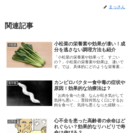
まっさん
関連記事
小松菜の栄養素や効果が凄い！成
小松菜
分を逃さない調理方法も紹介
「小松菜の栄養素や効果って、すごい
の？」小松菜の栄養素や効果は、凄いで
す。では、具体的にどのような栄養素が
含まれているのでしょうか？ということ
で今回は、 小松菜の栄養素や効果とは？
成分を逃さない調理方法は？などの疑問
カンピロバクター食中毒の症状や
食中毒
解決策を紹介します!
原因！効果的な治療法は？
「お肉を食べた後、なんか吐き気がして
気持ち悪い…」普段何気なく口にするお
肉を食べて、気持ち悪くなった経験って
ありますよね。もしかしたら、カンピロ
バクターかもしれません。でも、どうし
てこの病気になるのでしょうか？そこで
心不全を患った高齢者の余命はど
心不全
今回は、 カンピロバクタ...
れぐらい？効果的なリハビリで寿
命は伸びる？