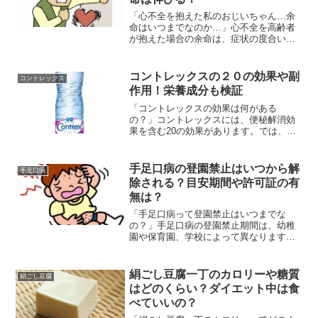
「心不全を抱えた私のおじいちゃん…余
命はいつまでなのか…」心不全を高齢者
が抱えた場合の余命は、症状の度合いに
より異なります。しかし、ある特別なリ
ハビリをすると寿命が伸びると言われて
いるのです。では、そのリハビリはなん
コントレックスの２０の効果や副
コントレックス
なのでしょうか？心不全を...
作用！栄養成分も検証
「コントレックスの効果は何がある
の？」コントレックスには、便秘解消効
果を含む20の効果があります。では、副
作用はないのでしょうか？ということで
今回は、 コントレックスの２０の効果や
副作用とは？ コントレックスの栄養成分
手足口病の登園禁止はいつから解
手足口病
は？などの疑問解決策を...
除される？目安期間や許可証の有
無は？
「手足口病って登園禁止はいつまでな
の？」手足口病の登園禁止期間は、幼稚
園や保育園、学校によって異なります。
ただ、目安となる期間や許可証がいるの
かどうかが気になりますよね？というこ
とで今回は、 手足口病の登園禁止はいつ
絹ごし豆腐一丁のカロリーや糖質
絹ごし豆腐
から解除される？ 目安期...
はどのくらい？ダイエット中は食
べていいの？