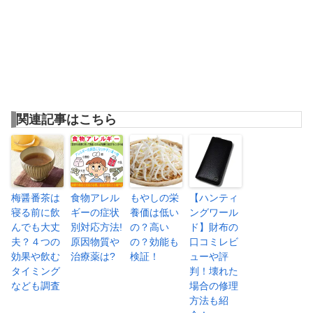
関連記事はこちら
梅醤番茶は
食物アレル
もやしの栄
【ハンティ
寝る前に飲
ギーの症状
養価は低い
ングワール
んでも大丈
別対応方法!
の？高い
ド】財布の
夫？４つの
原因物質や
の？効能も
口コミレビ
効果や飲む
治療薬は?
検証！
ューや評
タイミング
判！壊れた
なども調査
場合の修理
方法も紹