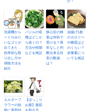
介！
洗濯機から
バジルの収
狭心症の検
油揚げ1枚
ヘドロみた
穫はどこか
査は何科で
のカロリー
いなゴミが
ら抜くの？
受ける？異
や糖質はど
出てきた…
方法や時期
常なしと判
のくらい？
効率的な取
などを検証
断出来る目
栄養素につ
り出し方や
安の数値
いても検証
掃除方法を
は？
紹介
エルダーフ
【ぽっこり
ラワーの効
お腹】腹筋
能に美肌効
を割る方