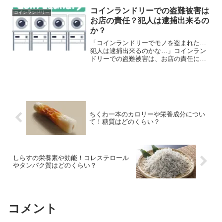
処するのも困難な方もたくさんいます。
しかし、ストレスによって引き起こす可
コインランドリーでの盗難被害は
コインランドリー
能性もあるようなのです。...
お店の責任？犯人は逮捕出来るの
か？
「コインランドリーでモノを盗まれた…
犯人は逮捕出来るのかな…」コインラン
ドリーでの盗難被害は、お店の責任にす
るのはかなり難しいです。では、なぜ難
しいのでしょうか？そして、犯人は逮捕
できるのでしょうか？ということで今回
は、 コインランドリーで...
ちくわ一本のカロリーや栄養成分につい
て！糖質はどのくらい？
しらすの栄養素や効能！コレステロール
やタンパク質はどのくらい？
コメント