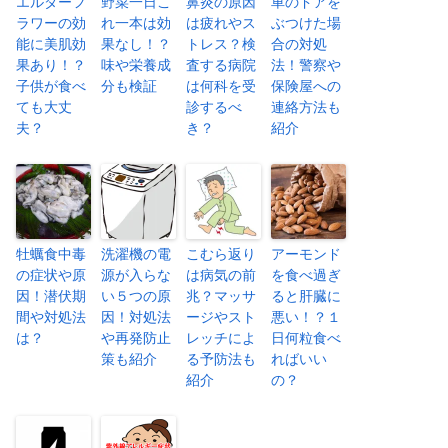
エルダーフ
野菜一日こ
鼻炎の原因
車のドアを
ラワーの効
れ一本は効
は疲れやス
ぶつけた場
能に美肌効
果なし！？
トレス？検
合の対処
果あり！？
味や栄養成
査する病院
法！警察や
子供が食べ
分も検証
は何科を受
保険屋への
ても大丈
診するべ
連絡方法も
夫？
き？
紹介
牡蠣食中毒
洗濯機の電
こむら返り
アーモンド
の症状や原
源が入らな
は病気の前
を食べ過ぎ
因！潜伏期
い５つの原
兆？マッサ
ると肝臓に
間や対処法
因！対処法
ージやスト
悪い！？１
は？
や再発防止
レッチによ
日何粒食べ
策も紹介
る予防法も
ればいい
紹介
の？