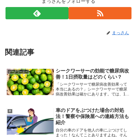
まっさんをフォローする
まっさん
関連記事
シークワーサーの効能で糖尿病改
シークワーサー
善！1日摂取量はどのくらい？
「シークワーサーで糖尿病改善効果って
本当にあるの？」シークワーサーで糖尿
病改善効果は確かにあります。では、1日
どのくらいの食べればよいのでしょう
か？ということで今回は、 シークワーサ
ーの効能で糖尿病改善！ 1日摂取量はど
車のドアをぶつけた場合の対処
車
のくらい？などの疑問...
法！警察や保険屋への連絡方法も
紹介
自分の車のドアを他人の車にぶつけてし
まった！なんてことありますよね。そん