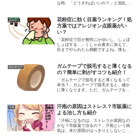
な時、「どうすればいいの？」と混乱す
ると思います。でも、慌てることはあり
ません。まずは、警察と保険屋さんに電
話しましょう。この記事で、事故後の対
花粉症に効く目薬ランキング！処
花粉症
処法や連絡方法を詳しく解...
方薬ではアレジオン点眼薬がい
い？
「花粉症で目が無性にかゆいし、しょぼ
しょぼする…」くしゃみ鼻水に加えて、
目までやられたら残酷ですよね。僕も毎
年、花粉症の目薬に悩まされています。
そこで今回は、花粉症に超絶効く目薬を
ランキング形式で紹介していきます!
ガムテープで脱毛すると薄くなる
ガムテープ
の？簡単に剥がすコツも紹介！
「ガムテープで脱毛すると薄くなるって
本当？」ガムテープで脱毛すると、確か
に薄くなります。ただ、ガムテープを貼
ると剥がす時に痛いですよね？では、体
に貼ったガムテープを、簡単に剥がす方
法はどうやるのでしょうか？ということ
汗疱の原因はストレス？市販薬に
汗疱
で今回は、 ガムテープで...
よる治し方も紹介
「汗疱になるのは、ストレスが原因なの
かな？市販薬で治るの？」汗疱という病
気は、未だ原因がはっきりとしないこと
が病気です。原因が分からないので、対