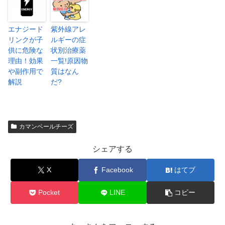
エナジード
紫外線アレ
リンクが子
ルギーの症
供に危険な
状別治療薬
理由！効果
一覧!原因物
や副作用で
質はなん
解説
だ?
カマンベールチーズ
シェアする
X
Facebook
はてブ
Pocket
LINE
コピー