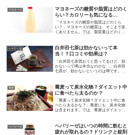
れの処置方法や薬の対処法などを紹介し
ます。
マヨネーズの糖質や脂質はどのく
マヨネーズ
らい？カロリーも気になる…
「マヨネーズの糖質や脂質はどのくら
い？」マヨネーズの糖質は、そこまで多
くありません。では、脂質量はどのくら
いでしょうか？ということで今回は、 マ
ヨネーズの糖質や脂質はどのくらい？ カ
ロリーは？などの疑問解決策を紹介しま
白井田七茶は効かないって本
白井田七茶
す!
当！？口コミや効果は？
「白井田七茶買おうと思ってるけど、効
かないって噂は本当なのかな…」白井田
七茶が、効かないというのは噂です。で
は、なぜ白井田七茶に対する良くない噂
が立っているのでしょうか？具体的に口
コミや効果はどうなっているのでしょう
蕎麦って炭水化物？ダイエット中
蕎麦
か？ということで今回は、...
に食べたら太るのか？
「蕎麦って炭水化物？ダイエット中に食
べたら太るかな？」蕎麦にも、炭水化物
は含まれます。では、蕎麦はダイエット
中に食べたら太るのでしょうか？という
ことで今回は、 蕎麦って炭水化物なの？
ダイエット中に食べたら太るの？などの
ヘパリーゼはいつの時間に飲むと
ヘパリーゼ
疑問解決策を紹介しま...
疲れが取れるの？ドリンクと錠剤