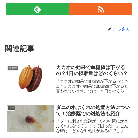
まっさん
関連記事
カカオの効果で血糖値は下がる
カカオ
の？1日の摂取量はどのくらい？
「カカオの効果で血糖値が下がるって本
当？」カカオの効果で血糖値は下がると
言われています。では、１日どのくらい
食べたら良いのでしょうか？ということ
で今回は、 カカオの効果で血糖値は下が
るの？ 1日の摂取量はどのくらい？など
ダニの水ぶくれの処置方法につい
ダニ
の疑問解決策を紹介し...
て！治療薬での対処法も紹介
「ダニに刺された跡が、いつの間にか水
ぶくれになってしまって困った…」こん
な時は、どんな対処法があるのでしょう
か？今回は、ダニに刺された後の水ぶく