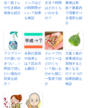
法！筋トレ
ミングはど
丈夫？時間
毒液は有
や引き締め
の時間帯が
はどのくら
効？家庭内
体操も紹介
いい？効果
いかかる
で消毒すべ
も検証
の？
き場所も紹
介
ファブリー
令和の意味
クレープの
大葉１枚の
ズの臭いが
や由来と
カロリーは
栄養成分は
きつい…！
は？読み方
どのくら
加熱すると
即効で消し
も解説！
い？低いも
無くなる
たい場合の
のから順に
の？４つの
対策を紹
一覧表で紹
効果効能も
介！
介
検証