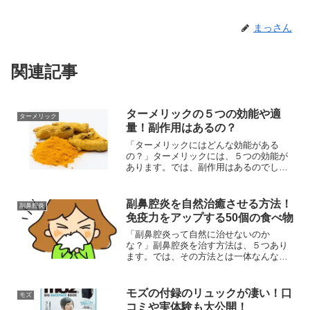
まっさん
関連記事
ターメリックの５つの効能や適
ターメリック
量！副作用はあるの？
「ターメリックにはどんな効能がある
の？」ターメリックには、５つの効能が
あります。では、副作用はあるのでしょ
うか？ということで今回は、 ターメリッ
クの7つの効能や適量とは？ 副作用はあ
るの？などの疑問解決策を紹介します!
副鼻腔炎を自然治癒させる方法！
副鼻腔炎
免疫力をアップする50個の食べ物
「副鼻腔炎って自然に治せないのか
な？」副鼻腔炎を治す方法は、５つあり
ます。では、その方法とは一体なんなの
でしょうか？ということで今回は、 副鼻
腔炎を自然治癒させる方法とは？ 免疫力
をアップする50個の食べ物って何？など
モズの付録のリュックが凄い！口
モズ
の疑問解決策を紹介しま...
コミや実体験も大公開！