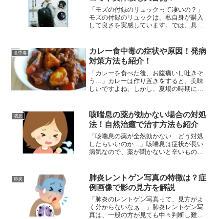
「モズの付録のリュックって凄いの？」
モズの付録のリュックは、私自身が購入
して良さを実感しています。では、具体
的にモズリュックはどう凄いのでしょう
か？ということで今回は、 モズの付録の
リュックはどう凄いの？ 口コミや実体験
カレー食中毒の症状や原因！発病
食中毒
は？などの疑問解決策...
対策方法も紹介！
「カレーを食べた後、お腹痛いし吐きそ
う…」カレーは作り置きをすると、美味
しいですよね。しかし、夏場の時期に一
晩寝かせてカレーを食べると危険です。
では、カレーを食べてなぜ食中毒になる
のでしょうか？そこで今回は、 カレー食
咳喘息の薬が効かない場合の対処
喘息
中毒の症状は何が出るの...
法！自然治癒で治す方法も紹介
「咳喘息の薬が全然効かない…どう対処
したらいいのか…」咳喘息は症状が長い
病気なので、薬が聞かないと辛いもので
すよね。もしそうなったら、どのように
対処すればよいのでしょうか。自然治癒
で治す方法も併せてご紹介していきま
肺炎レントゲン写真の特徴は？症
肺炎
す。
例画像で影の見方を解説
「肺炎のレントゲン写真って、見方がよ
く分からないなぁ…」肺炎レントゲン写
真は、一般の方が見ても中々判断し難い