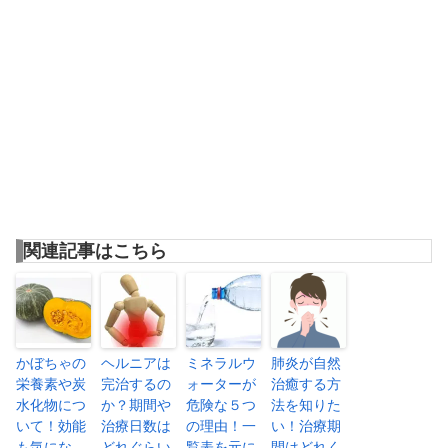
関連記事はこちら
かぼちゃの
ヘルニアは
ミネラルウ
肺炎が自然
栄養素や炭
完治するの
ォーターが
治癒する方
水化物につ
か？期間や
危険な５つ
法を知りた
いて！効能
治療日数は
の理由！一
い！治療期
も気にな
どれぐらい
覧表を元に
間はどれく