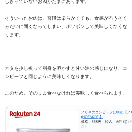
しきっていないお肉がたまにあります。
そういったお肉は、普段は柔らかくても、食感がろうそく
みたいに固くなってしまい、ボソボソして美味しくなくな
ります。
ネタを少し炙って脂身を溶かすと甘い油の感じになり、コ
ンビーフと同じように美味しくなります。
このため、そのまま食べなければ美味しく食べられます。
ノザキのコンビーフ(100g)【ノ
(NOZAKI’S)】
価格：338円（税込、送料別)
(2
点)