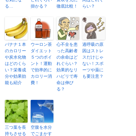
る…
掛かる？
徹底比較！
らい？
バナナ１本
ウーロン茶
心不全を患
過呼吸の原
のカロリー
ダイエット
った高齢者
因はストレ
や炭水化物
５つのポイ
の余命はど
スだけじゃ
はどのくら
ント！運動
れぐらい？
ない！スポ
い？栄養成
で効率的に
効果的なリ
ーツや薬に
分や効果効
カロリー消
ハビリで寿
も要注意？
能も紹介
費！
命は伸び
る？
三つ葉を長
空腹を水分
持ちさせる
でごまかす